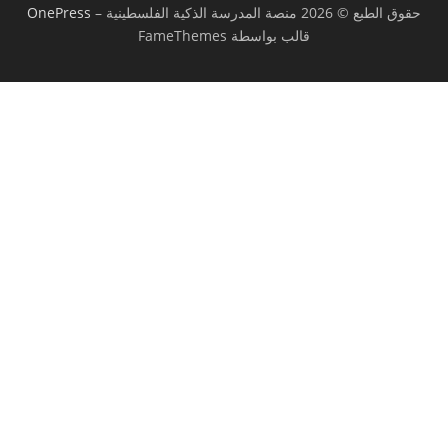
حقوق الطبع © 2026 منصة المدرسة الذكية الفلسطينية
–
OnePress
قالب بواسطة FameThemes
تسجيل الدخول
يجب أن تحتوي كلمة المرور على 8 أحرف على
الأقل من الأرقام والحروف، وتحتوي على حرف كبير واحد على الأقل
أريد التسجيل كمدرب