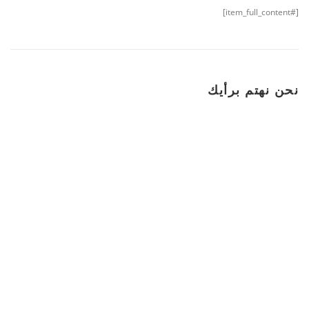
[#item_full_content]
نحن نهتم برأيك