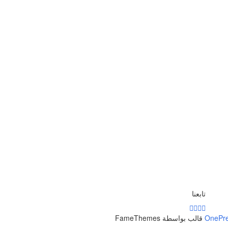
تابعنا
OnePr
قالب بواسطة FameThemes