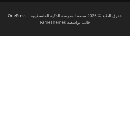
حقوق الطبع © 2026 منصة المدرسة الذكية الفلسطينية
–
OnePress
قالب بواسطة FameThemes
تسجيل الدخول
يجب أن تحتوي كلمة المرور على 8 أحرف على
الأقل من الأرقام والحروف، وتحتوي على حرف كبير واحد على الأقل