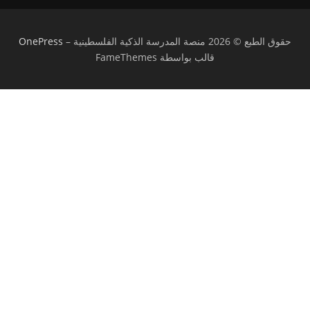
حقوق الطبع © 2026 منصة المدرسة الذكية الفلسطينية
–
OnePress
قالب بواسطة FameThemes
تسجيل الدخول
يجب أن تحتوي كلمة المرور على 8 أحرف على
الأقل من الأرقام والحروف، وتحتوي على حرف كبير واحد على الأقل