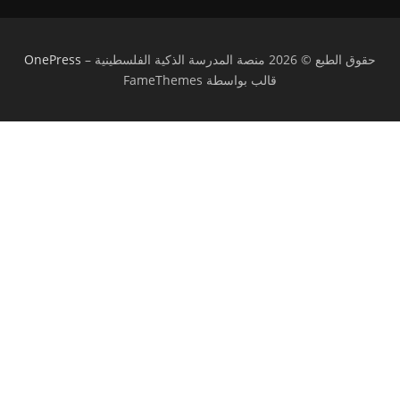
حقوق الطبع © 2026 منصة المدرسة الذكية الفلسطينية
–
OnePress
قالب بواسطة FameThemes
تسجيل الدخول
يجب أن تحتوي كلمة المرور على 8 أحرف على
الأقل من الأرقام والحروف، وتحتوي على حرف كبير واحد على الأقل