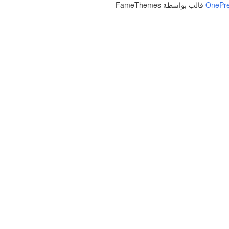
OnePr
قالب بواسطة FameThemes
إلى الملف الشخصي