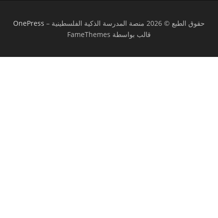
حقوق الطبع © 2026 منصة المدرسة الذكية الفلسطينية
–
OnePress
قالب بواسطة FameThemes
تسجيل الدخول
يجب أن تحتوي كلمة المرور على 8 أحرف على
الأقل من الأرقام والحروف، وتحتوي على حرف كبير واحد على الأقل
أريد التسجيل كمدرب