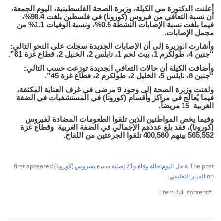
أعلنت الدكتورة مي الكيلة، وزيرة الصحة الفلسطينية، اليوم الجمعة،
أن نسبة التعافي من فيروس (كورونا) في فلسطين بلغت 98.4%،
فيما بلغت نسبة الإصابات النشطة 0.5%، ونسبة الوفيات 1.1% من
مجمل الإصابات.
وأشارت الوزيرة إلى أن الإصابات الجديدة سجلت على النحو التالي:
“جنين 4، طولكرم 1، بيت لحم 1، نابلس 2، الخليل 2، قطاع غزة 61”.
وأضافت الكيلة أن حالات التعافي الجديدة توزعت حسب التالي:
“جنين 8، نابلس 5، الخليل 2، طولكرم 2، قطاع غزة 45”.
ولفتت وزيرة الصحة إلى وجود 9 مرضى في غرف العناية المكثفة،
فيما يٌعالج في مراكز وأقسام (كورونا) في المستشفيات في الضفة
الغربية 15 مريضاً.
وفيما يخص المواطنين الذين تلقوا الطعومات المضادة لفيروس
(كورونا)، فقد بلغ عددهم الإجمالي في الضفة الغربية وقطاع غزة
565,552 بينهم 400,560 تلقوا الجرعتين من اللقاح.
The post
عاجل اليوم:حالة وفاة و71 إصابة جديدة بفيروس (كورونا)
first appeared
on
الميار التعليمي
.
[#item_full_content]