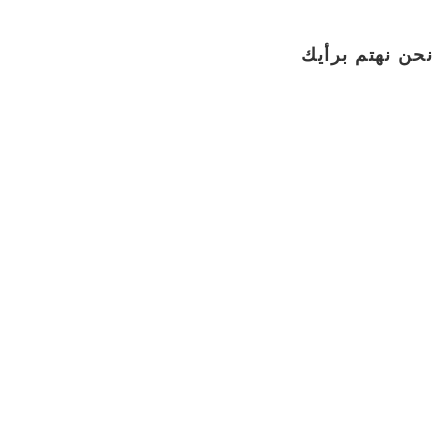
نحن نهتم برأيك