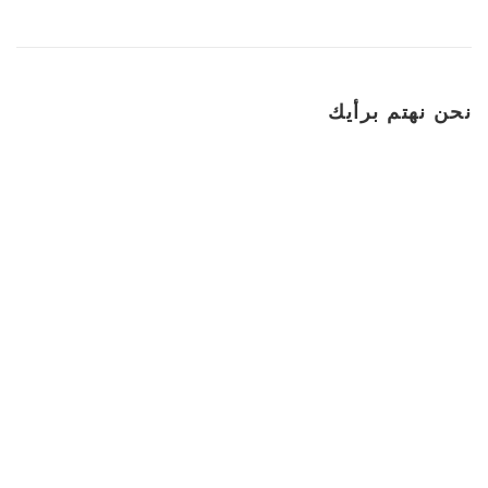
نحن نهتم برأيك