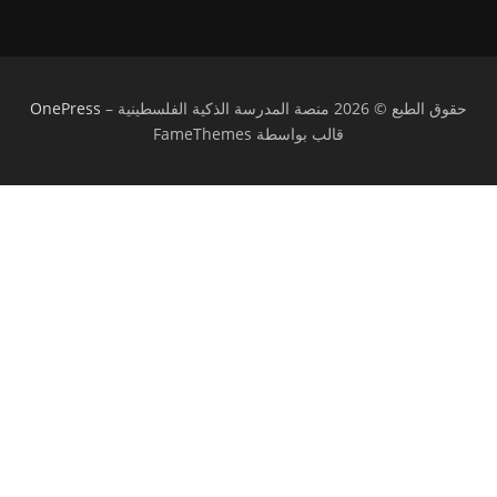
حقوق الطبع © 2026 منصة المدرسة الذكية الفلسطينية
–
OnePress
قالب بواسطة FameThemes
تسجيل الدخول
يجب أن تحتوي كلمة المرور على 8 أحرف على
الأقل من الأرقام والحروف، وتحتوي على حرف كبير واحد على الأقل