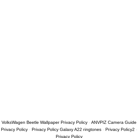
أريد التسجيل كمدرب
تذكر لي
تسجيل الدخول
التوقيع
استعادة كلمة المرور
إرسال رابط إعادة تعيين كلمة المرور
تم إرسال رابط إعادة تعيين كلمة المرور
إلى بريدك الإلكتروني
قريب
تم إرسال طلبك.
سنرسل لك بريدًا إلكترونيًا بمجرد الموافقة على طلبك.
اذهب إلى الملف
الشخصي
لا حساب؟
التوقيع
تسجيل الدخول
نسيت كلمة المرور؟
VolksWagen Beetle Wallpaper Privacy Policy
-
ANVPIZ Camera Guide
Privacy Policy
-
Privacy Policy Galaxy A22 ringtones
-
Privacy Policy2
-
Privacy Policy