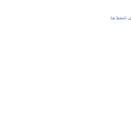
ف
اضغط هنا