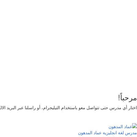
أريد التسجيل كمدرب
تذكر لي
تسجيل الدخول
التوقيع
استعادة كلمة المرور
إرسال رابط إعادة تعيين كلمة المرور
تم إرسال رابط إعادة تعيين كلمة المرور
إلى بريدك الإلكتروني
قريب
تم إرسال طلبك.
سنرسل لك بريدًا إلكترونيًا بمجرد الموافقة على طلبك.
اذهب 
لا حساب؟
التوقيع
تسجيل الدخول
نسيت كلمة المرور؟
مرحباً!
اختار أي مدرس حتى تتواصل معو باستخدام التيليجرام، أو راسلنا عبر البريد الا
مدرس لغة انجليزية
عماد المدهون