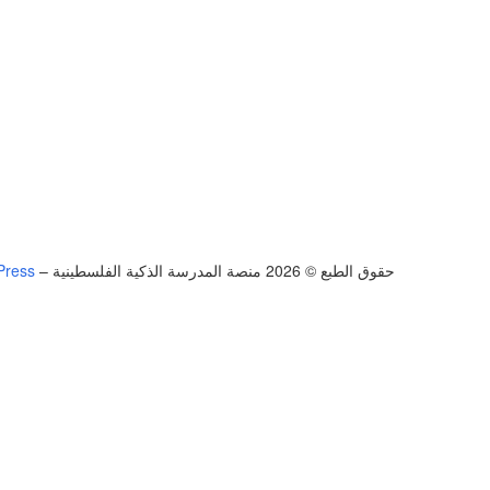
حقوق الطبع © 2026 منصة المدرسة الذكية الفلسطينية
–
Press
تسجيل الدخول
يجب أن تحتوي كلمة المرور على 8 أحرف على الأقل من الأرقام والحروف، وتحتوي على حرف كبير واحد على الأقل