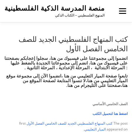
منصة المدرسة الذكية الفلسطينية
القائمة
المنهج الفلسطيني – الكتاب الذكي
كتب المنهاج الفلسطيني الجديد للصف
الخامس الفصل الأول
انضموا إلى مجموعتنا على فيسبوك
من هنا
،
سجلوا إعجابكم بصفحتنا
على فيسبوك
من هنا
، انضم إلى مجموعاتنا الجديدة بالضغط عليها
:
المرحلة الابتدائية
،
المرحلة الإعدادية
،
المرحلة الثانوية
.
تابعوا صفحة الميار التعليمي
من هنا
،
انضموا الآن إلى مجموعة موقع
الميار التعليمي
من هنا
،
لا تنسوا المتابعة لصفحة الموقع
من
هنا
،
صفحتنا على التليجرام
من هنا
.
الصف الخامس الأساسي
اضغط هنا لتحميل الكتب
The post
كتب المنهاج الفلسطيني الجديد للصف الخامس الفصل الأول
first
appeared on
الميار التعليمي
.