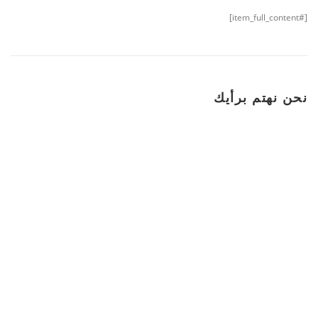
[#item_full_content]
نحن نهتم برأيك