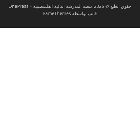
حقوق الطبع © 2026 منصة المدرسة الذكية الفلسطينية
–
OnePress
قالب بواسطة FameThemes
تسجيل الدخول
يجب أن تحتوي كلمة المرور على 8 أحرف على
الأقل من الأرقام والحروف، وتحتوي على حرف كبير واحد على الأقل
أريد التسجيل كمدرب