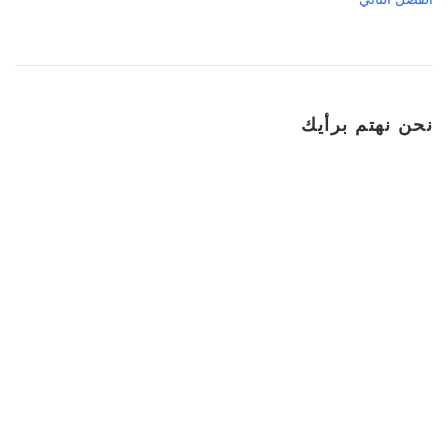
نحن نهتم برأيك