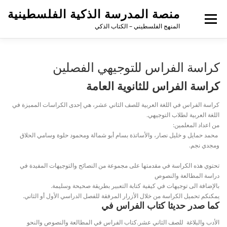
لتجاوز
منصة المدرسة الذكية الفلسطينية
لى
القائمة
لمحتوى
المنهج الفلسطيني – الكتاب الذكي
كراسة الفراس للتوجيهي الفصلين
كراسة الفراس للثانوية العامة
كراسة الفراس في اللغة العربية للصف الثاني عشر، هي إحدى الكراسات المميزة في
اللغة العربية لطلاب التوجيهي.
من اعداد المعلمين:
محمد حمايل و خليل نصار،
والأساتذة
بسام أبو شمالة ومحمود حلوة وسامي الحلاق
ومجدي نجم.
تحتوي هذه الكراسة في مقدمتها على مجموعة من النصائح والتوجيهات المفيدة في
دراسة المطالعة والنصوص
بالإضافة الى توجيهات في كيفية كتابة التعبير بطريقة صحيحة وسليمة.
يمكنكم تحميل الكراسة من خلال الأزرار المرفقة للفصل الدراسي الأول أو الثاني.
كما صدر حديثا كتاب الفراس في
الأدب والبلاغة للصف الثاني عشر.
كتاب الفراس في المطالعة والنصوص والنحو