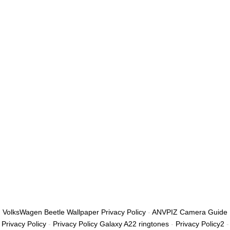
أريد التسجيل كمدرب
تذكر لي
تسجيل الدخول
التوقيع
استعادة كلمة المرور
إرسال رابط إعادة تعيين كلمة المرور
تم إرسال رابط إعادة تعيين كلمة المرور
إلى بريدك الإلكتروني
قريب
تم إرسال طلبك.
سنرسل لك بريدًا إلكترونيًا بمجرد الموافقة على طلبك.
اذهب إلى الملف
الشخصي
لا حساب؟
التوقيع
تسجيل الدخول
نسيت كلمة المرور؟
VolksWagen Beetle Wallpaper Privacy Policy
-
ANVPIZ Camera Guide
Privacy Policy
-
Privacy Policy Galaxy A22 ringtones
-
Privacy Policy2
-