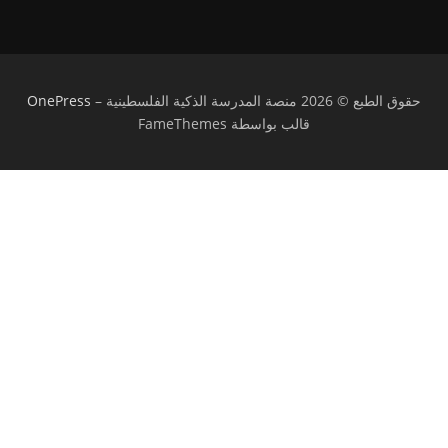
حقوق الطبع © 2026 منصة المدرسة الذكية الفلسطينية
–
OnePress
قالب بواسطة FameThemes
تسجيل الدخول
يجب أن تحتوي كلمة المرور على 8 أحرف على
الأقل من الأرقام والحروف، وتحتوي على حرف كبير واحد على الأقل