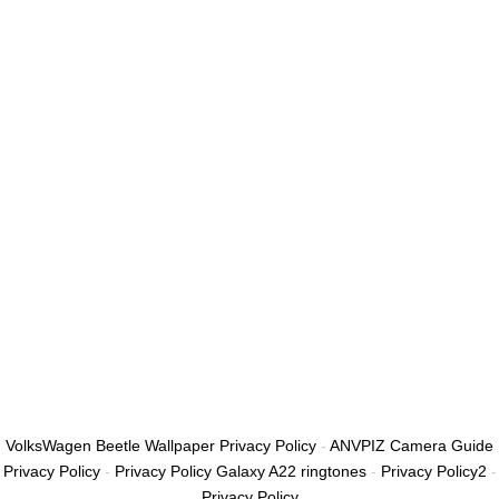
أريد التسجيل كمدرب
تذكر لي
تسجيل الدخول
التوقيع
استعادة كلمة المرور
إرسال رابط إعادة تعيين كلمة المرور
تم إرسال رابط إعادة تعيين كلمة المرور
إلى بريدك الإلكتروني
قريب
تم إرسال طلبك.
سنرسل لك بريدًا إلكترونيًا بمجرد الموافقة على طلبك.
اذهب إلى الملف
الشخصي
لا حساب؟
التوقيع
تسجيل الدخول
نسيت كلمة المرور؟
VolksWagen Beetle Wallpaper Privacy Policy
-
ANVPIZ Camera Guide
Privacy Policy
-
Privacy Policy Galaxy A22 ringtones
-
Privacy Policy2
-
Privacy Policy