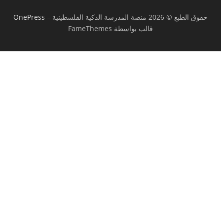
حقوق الطبع © 2026 منصة المدرسة الذكية الفلسطينية
–
OnePress
قالب بواسطة FameThemes
تسجيل الدخول
يجب أن تحتوي كلمة المرور على 8 أحرف على
الأقل من الأرقام والحروف، وتحتوي على حرف كبير واحد على الأقل
أريد التسجيل كمدرب