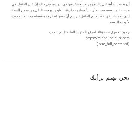
أن تحضر له أشكال دائرة ومربع ليستخدمها في الرسم.
في حالة إن كان الطفل في
مرحلة المدرسة، فيجب أن تبدأ بتعليمه طريقة التلوين ورسم الظل.
من ضمن النصائح
التي يجب اتباعها عند تعليم الطفل الرسم أن توفر له غرفة منفصلة مع خامات جيدة
لأدوات الرسم.
جميع الحقوق محفوظة لموقع المنهاج الفلسطيني الجديد
https://minhaj.palcurr.com
[#item_full_content]
نحن نهتم برأيك