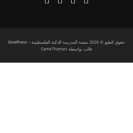
حقوق الطبع © 2026 منصة المدرسة الذكية الفلسطينية
–
OnePress
قالب بواسطة FameThemes
تسجيل الدخول
يجب أن تحتوي كلمة المرور على 8 أحرف على