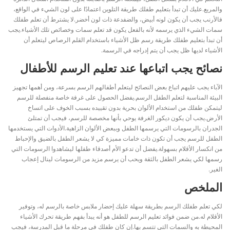
والمربع.
عليك أن تبدأ بتعليم طفلك طريقة التلوين اعتمادًا على لون الشيء في الواقع،
فالأرنب يجب أن يكون لونه أبيض، والضفدعة ذات لون أخضر.
لا يشترط أن تعلم طفلك
سمات الشيء الذي يرسمه لأنه بالفعل يكون قد تعلم سمات وخصائص تلك الأشياء.
يجب
أن تبدأ بتعليم طفلك طريقة رسم ظل الأشياء باستخدام القلم الرصاص ليتعلم أن
الأشياء لديها ظل يجب أن يتم إدراجه في الرسمة.
نصائح يجب اتباعها عند تعليم الرسم للأطفال
الآباء يجب عليهم اتباع بعض النصائح ليتعلم أطفالهم الرسم بسرعة، ومن أهمها تجهيز
البيئة المناسبة لتعلم الطفل الرسم.
يفضل الحصول على غرفة خاصة منفصلة للرسم
ليتمكن طفلك من استخدام الألوان بحرية بدون تقييده بسبب الخوف على اتساخ
الأرض.
يجب أن يكون ديكور الغرفة يوحي بأنها مخصصة للرسم، فيجب أن تمتلئ
الجدران بالرسومات التي يرسمها الطفل وببعض الألوان الزاهية.
الأدوات التي يستخدمها
الطفل للرسم يجب أن تكون ذات خامات مميزة كي لا يشعر الطفل بالضيق والإحباط
من انكسار الأقلام بسهولة.
يفضل أن تدعو الأم أصدقاء طفلها ليشاهدوا الرسومات التي
رسمها لكي يشعر الطفل بالثقة ويحب أن يرسم مزيد من الرسومات لينال إعجاب
الغير.
الملخص
لكي تعلم طفلك الرسم بطريقة سهلة عليك إحضار ملابس خاصة بالرسم له، وتوفير
الأقلام له.
من ضمن فوائد تعليم الرسم للطفل هو أنه يبدأ بفهم طريقة تحرك الأشياء
المحيطة به والسمات التي تتسم بها.
إن كان طفلك في مرحلة ما قبل المدرسة، فيجب