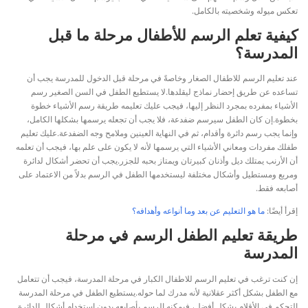
تعكس ميوله وشخصيته بالكامل.
كيفية تعلم الرسم للأطفال مرحلة ما قبل
المدرسة؟
عند تعليم الرسم للاطفال الصغار وخاصةً في مرحلة قبل الدخول للمدرسة يجب أن
تساعده عن طريق إحضار نماذج ليقلدها.
لا يستطيع الطفل في السن الصغير رسم
الأشياء بمفرده بمجرد النظر إليها، فيجب عليك تعليمه طريقة رسم الأشياء خطوة
بخطوة.
إن كان الطفل سيرسم ضفدعة، فلا يجب أن تجعله يرسمها بشكلها الكامل،
وإنما يجب رسم دائرة وأقدام، ثم في النهاية العينين وملامح وجه الضفدعة.
عليك تعليم
طفلك مفردات ومعاني الأشياء التي يرسمها لأنه لا يكون على علم بها، فيجب أن تعلمه
أن الأرنب يمتلك ديل وأذنان كبيرتان ويمتاز بحبه للجزر.
يجب أن تحضر أشكال لدائرة
ومربع ومستطيل وأشكال مختلفة ليستخدمها الطفل في الرسم بدلاً من الاعتماد على
أصابعه فقط.
إقرأ أيضًا:
ما هو التعليم عن بعد وما أنواعه وأهدافه؟
طريقة تعليم الطفل الرسم في مرحلة
المدرسة
إن كنت ترغب في تعليم الرسم للاطفال الكبار في مرحلة المدرسة، فيجب أن تتعامل
مع الطفل بشكل أكثر عقلانية لأنه مدرك لما حوله.
يستطيع الطفل في مرحلة المدرسة
التحكم في الأقلام بشكل أفضل، فيمكنه الرسم بأصابعه بدون استخدام أشكال الدائرة