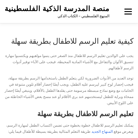
منصة المدرسة الذكية الفلسطينية
القائمة
المنهج الفلسطيني – الكتاب الذكي
كيفية تعليم الرسم للاطفال بطريقة سهلة
يجب على الوالدين تعليم الرسم للاطفال منذ الصغر حتى ينموا مواهبهم ويكتسبوا مهارة
تنسيق الألوان والتفاعل مع الأشياء المادية المحيطة، فيجب على الآباء توفير أدوات
الرسم لأطفالهم.
توجد العديد من الأدوات الضرورية لكي يتعلم الطفل باستخدامها الرسم بطريقة سهلة،
فيجب إحضار لوح كبير ليرسم عليه الطفل، ويجب أيضًا إحضار أقلام تلوين متنوعة في
الخامات مع وضع نماذج مبسطة مرسومة حتى يقلدها الطفل بالأقلام، وينبغي أيضًا إحضار
ممحاة وبراية للطفل ليستخدمهم عند بري الأقلام أو عند مسح بعض الأشياء الخاطئة من
على اللوح الأبيض.
تعليم الرسم للاطفال بطريقة سهلة
يمكنك تعليم الرسم للاطفال خطوة بخطوة حتى تضمن اكتساب الطفل لمهارة الرسم،
ويعرض موقع
المنهاج الجديد
طريقة التعلم المثالية بطريقة بسيطة للأطفال فيما يلي: