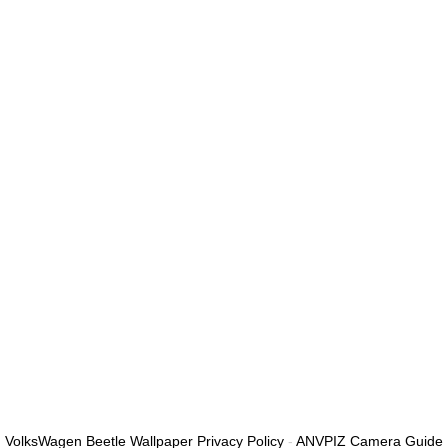
الأقل من الأرقام والحروف، وتحتوي على حرف كبير واحد على الأقل
أريد التسجيل كمدرب
تذكر لي
تسجيل الدخول
التوقيع
استعادة كلمة المرور
إرسال رابط إعادة تعيين كلمة المرور
تم إرسال رابط إعادة تعيين كلمة المرور
إلى بريدك الإلكتروني
قريب
تم إرسال طلبك.
سنرسل لك بريدًا إلكترونيًا بمجرد الموافقة على طلبك.
اذهب إلى الملف
الشخصي
لا حساب؟
التوقيع
تسجيل الدخول
نسيت كلمة المرور؟
VolksWagen Beetle Wallpaper Privacy Policy
-
ANVPIZ Camera Guide