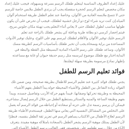
عليك إعداد الظروف المناسبة ليتعلم طفلك الرسم بسرعة وبسهولة، فيجب عليك إعداد
مكان مخصص لتعلم الرسم كحجرة منفصلة.
يجب أن يرتدي الطفل ملابس خاصة للرسم
حتى لا تتسخ ملابسه العادية من الألوان، وخاصةً عند تعلم الطفل طريقة استخدام ألوان
المياه.
إن كنت تريد شراء لوح ذو أرجل خشبية لطفلك، فيجب أن تحرص على أن يكون
طولها مناسب لطول لطفلك حتى لا يعاني أثناء التعلم.
يجب تهيئة مكان جلوس مريح،
فيتم إحضار كرسي ذو بطانة طرية ودافئة كي يشعر طفلك بالراحة عند تعلم
الرسم.
عليك توفير الألوان والأقلام لطفلك ليرسم بهم على اللوح، وعليك توفير الأدوات
المساعدة من براية وممحاة.
يجب أن تخبر طفلك بأساسيات الرسم كطريقة مسك
الألوان، وساعد طفلك على رسم الأشياء المادية البسيطة مثل القطة والبطة في
البداية.
اختار مع طفلك موضوع ليرسمه مثل رسم حديقة حيوان أو غابة مع مساعدته
بإظهار نماذج مرسومة بطريقة سهلة ليقلدها.
فوائد تعليم الرسم للطفل
يجني طفلك فوائد كثيرة عند تعليم الرسم للاطفال بطريقة صحيحة، ومن ضمن تلك
الفوائد زيادة التفاعل بين الطفل والأشياء المحيطة حوله.
يبدأ الطفل بفهم الأشياء
المحيطة به وطريقة تحركها وصفاتها، فيبدأ بفهم حركة الأرنب وتفاصيل جسده، ويبدأ
بفهم وظيفة الساعة والمنبه والستائر.
يستطيع الطفل من خلال الرسم إيصال مشاعره،
فيمكن أن يرسم رسمة تدل على حزنه أو سعادته أو إحباطه.
من فوائد الرسم أنه يعمل
على التخلص من المشاكل النفسية التي يعاني منها الطفل، فيستخدم الأطباء طريقة
الرسم لعلاج الأطفال من الاكتئاب.
يساهم الرسم في تعزيز ثقة الطفل بنفسه، فنظرًا
لأن الطفل يمتلك موهبة الرسم يشعر الطفل بالسعادة بامتلاكه موهبة مفيدة.
يتعرف
الآباء من خلال رسم طفلهم على شخصيته، ففي الغالب يرسم الطفل الأشياء التي