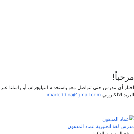
تذكر لي
تسجيل الدخول
التوقيع
استعادة كلمة المرور
إرسال رابط إعادة تعيين كلمة المرور
تم إرسال رابط إعادة تعيين كلمة المرور
إلى بريدك الإلكتروني
قريب
تم إرسال طلبك.
سنرسل لك بريدًا إلكترونيًا بمجرد الموافقة على
طلبك.
اذهب إلى الملف الشخصي
لا حساب؟
التوقيع
تسجيل الدخول
نسيت كلمة المرور؟
مرحباً!
اختار أي مدرس حتى تتواصل معو باستخدام التيليجرام، أو راسلنا عبر
البريد الالكتروني
imadeddina@gmail.com
مدرس لغة انجليزية
عماد المدهون
موقع المدرسة الذكية