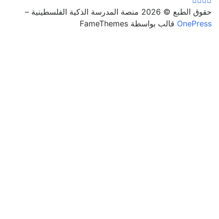
حقوق الطبع © 2026 منصة المدرسة الذكية الفلسطينية
–
OnePress
قالب بواسطة FameThemes
تسجيل الدخول
يجب أن تحتوي كلمة المرور على 8
أحرف على الأقل من الأرقام والحروف، وتحتوي على حرف كبير
واحد على الأقل
أريد التسجيل كمدرب