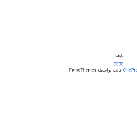
تابعنا
OnePr
قالب بواسطة FameThemes