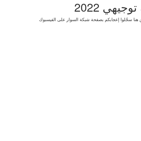
ثانوية العامة (4 صفحات) في الثقافة العلمية توجيهي 2022 ليصلكم الامتحانات والكراسات انضموا الى توجيهي فلسطين 2022 من هنا سجّلوا إعجابكم بصفحة شبكة السوار على الفيسبوك