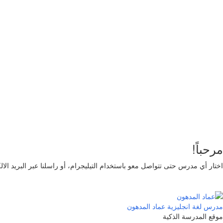
تذكر لي
تسجيل الدخول
التوقيع
استعادة كلمة المرور
إرسال رابط إعادة تعيين كلمة المرور
تم إرسال رابط إعادة تعيين كلمة المرور
إلى بريدك الإلكتروني
قريب
تم إرسال طلبك.
سنرسل لك بريدًا إلكترونيًا بمجرد الموافقة على طلبك.
اذهب 
لا حساب؟
التوقيع
تسجيل الدخول
نسيت كلمة المرور؟
مرحباً!
اختار أي مدرس حتى تتواصل معو باستخدام التيليجرام، أو راسلنا عبر البريد الا
مدرس لغة انجليزية
عماد المدهون
موقع المدرسة الذكية