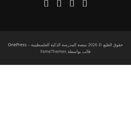
حقوق الطبع © 2026 منصة المدرسة الذكية الفلسطينية
–
OnePress
قالب بواسطة FameThemes
تسجيل الدخول
يجب أن تحتوي كلمة المرور على 8 أحرف على