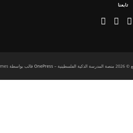
تابعنا
كية الفلسطينية
–
OnePress
قالب بواسطة FameThemes