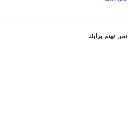
نحن نهتم برأيك