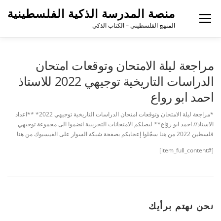
منصة المدرسة الذكية الفلسطينية
القائمة
المنهج الفلسطيني – الكتاب الذكي
مراجعة ليلة الامتحان وتوقعات امتحان
الدراسات التاريخية توجيهي 2022 للاستاذ
احمد ابو رواع
*مراجعة ليلة الامتحان وتوقعات امتحان الدراسات التاريخية توجيهي 2022* **اعداد
الاستاذ// احمد ابو روّاع** ليصلكم الامتحانات التجريبية انضموا الى مجموعة توجيهي
فلسطين 2022 من هنا سجّلوا إعجابكم بصفحة شبكة السوار على الفيسبوك من هنا
[#item_full_content]
نحن نهتم برأيك