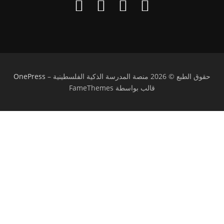
حقوق الطبع © 2026 منصة المدرسة الذكية الفلسطينية
–
OnePress
قالب بواسطة FameThemes
تسجيل الدخول
يجب أن تحتوي كلمة المرور على 8 أحرف على