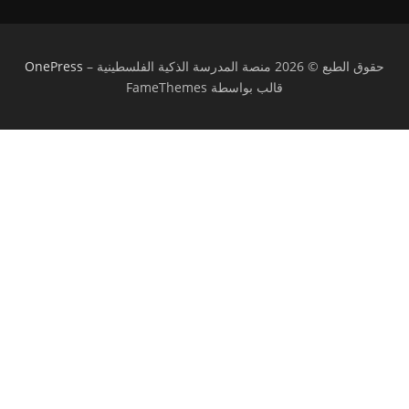
حقوق الطبع © 2026 منصة المدرسة الذكية الفلسطينية
–
OnePress
قالب بواسطة FameThemes
تسجيل الدخول
يجب أن تحتوي كلمة المرور على 8 أحرف على
الأقل من الأرقام والحروف، وتحتوي على حرف كبير واحد على الأقل