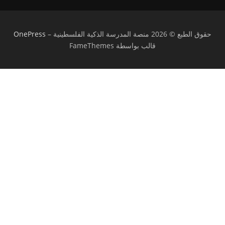
حقوق الطبع © 2026 منصة المدرسة الذكية الفلسطينية
–
OnePress
قالب بواسطة FameThemes
تسجيل الدخول
يجب أن تحتوي كلمة المرور على 8 أحرف على
الأقل من الأرقام والحروف، وتحتوي على حرف كبير واحد على الأقل