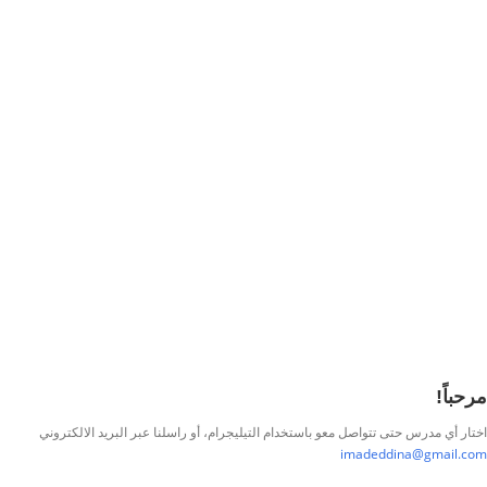
أريد التسجيل كمدرب
تذكر لي
تسجيل الدخول
التوقيع
استعادة كلمة المرور
إرسال رابط إعادة تعيين كلمة المرور
تم إرسال رابط إعادة تعيين كلمة المرور
إلى بريدك الإلكتروني
قريب
تم إرسال طلبك.
سنرسل لك بريدًا إلكترونيًا بمجرد الموافقة على طلبك.
اذهب إلى الملف
الشخصي
لا حساب؟
التوقيع
تسجيل الدخول
نسيت كلمة المرور؟
مرحباً!
اختار أي مدرس حتى تتواصل معو باستخدام التيليجرام، أو راسلنا عبر البريد الالكتروني
imadeddina@gmail.com