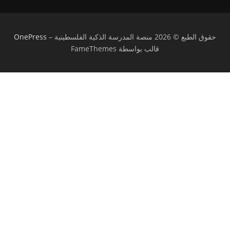
حقوق الطبع © 2026 منصة المدرسة الذكية الفلسطينية
–
OnePress
قالب بواسطة FameThemes
تسجيل الدخول
يجب أن تحتوي كلمة المرور على 8 أحرف على
الأقل من الأرقام والحروف، وتحتوي على حرف كبير واحد على الأقل