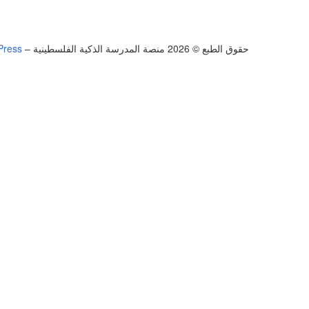
حقوق الطبع © 2026 منصة المدرسة الذكية الفلسطينية
–
Press
تسجيل الدخول
يجب أن تحتوي كلمة المرور على 8 أحرف على الأقل من الأرقام والحروف، وتحتوي على حرف كبير واحد على الأقل
أريد التسجيل كمدرب
تذكر لي
تسجيل الدخول
التوقيع
استعادة كلمة المرور