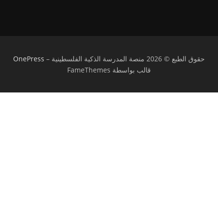
حقوق الطبع © 2026 منصة المدرسة الذكية الفلسطينية
–
OnePress
قالب بواسطة FameThemes
تسجيل الدخول
يجب أن تحتوي كلمة المرور على 8 أحرف على
الأقل من الأرقام والحروف، وتحتوي على حرف كبير واحد على الأقل