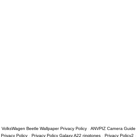
أريد التسجيل كمدرب
تذكر لي
تسجيل الدخول
التوقيع
استعادة كلمة المرور
إرسال رابط إعادة تعيين كلمة المرور
تم إرسال رابط إعادة تعيين كلمة المرور
إلى بريدك الإلكتروني
قريب
تم إرسال طلبك.
سنرسل لك بريدًا إلكترونيًا بمجرد الموافقة على طلبك.
اذهب إلى الملف
الشخصي
لا حساب؟
التوقيع
تسجيل الدخول
نسيت كلمة المرور؟
VolksWagen Beetle Wallpaper Privacy Policy
-
ANVPIZ Camera Guide
Privacy Policy
-
Privacy Policy Galaxy A22 ringtones
-
Privacy Policy2
-