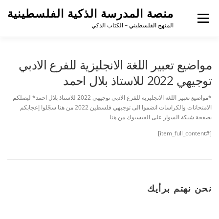
منصة المدرسة الذكية الفلسطينية
القائمة
المنهج الفلسطيني – الكتاب الذكي
مواضيع تعبير اللغة الانجليزية للفرع الادبي
توجيهي 2022 للاستاذ بلال احمد
*مواضيع تعبير اللغة الانجليزية للفرع الادبي توجيهي 2022 للاستاذ بلال احمد* ليصلكم
الامتحانات والكراسات انضموا الى توجيهي فلسطين 2022 من هنا سجّلوا إعجابكم
بصفحة شبكة السوار على الفيسبوك من هنا
[#item_full_content]
نحن نهتم برأيك