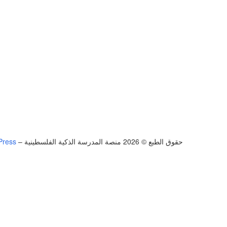
حقوق الطبع © 2026 منصة المدرسة الذكية الفلسطينية
–
Press
تسجيل الدخول
يجب أن تحتوي كلمة المرور على 8 أحرف على الأقل من الأرقام والحروف، وتحتوي على حرف كبير واحد على الأقل