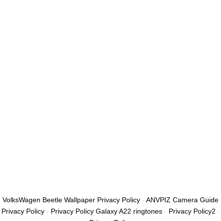
أريد التسجيل كمدرب
تذكر لي
تسجيل الدخول
التوقيع
استعادة كلمة المرور
إرسال رابط إعادة تعيين كلمة المرور
تم إرسال رابط إعادة تعيين كلمة المرور
إلى بريدك الإلكتروني
قريب
تم إرسال طلبك.
سنرسل لك بريدًا إلكترونيًا بمجرد الموافقة على طلبك.
اذهب إلى الملف
الشخصي
لا حساب؟
التوقيع
تسجيل الدخول
نسيت كلمة المرور؟
VolksWagen Beetle Wallpaper Privacy Policy
-
ANVPIZ Camera Guide
Privacy Policy
-
Privacy Policy Galaxy A22 ringtones
-
Privacy Policy2
-