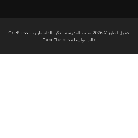
حقوق الطبع © 2026 منصة المدرسة الذكية الفلسطينية
–
OnePress
قالب بواسطة FameThemes
تسجيل الدخول
يجب أن تحتوي كلمة المرور على 8 أحرف على
الأقل من الأرقام والحروف، وتحتوي على حرف كبير واحد على الأقل