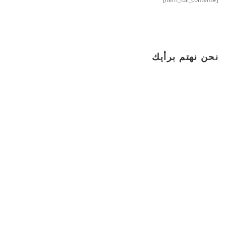
نحن نهتم برأيك