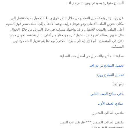
النماذج متوفرة بصيغتي وورد + بي دي اف
عزيزي الزائر يتم تحميل النماذج من خلال النقر فوق رابط التحميل بحيث تنتقل إلى
مكان تخزين الملف الأصلي وهو جوجل درايف وعند الانتقال إلى الملف ننقر فوق السهم
أعلى الملف والمتجه لأسفل.. و قد تواجهك مشكلة في حال التنزيل من خلال الجوال
مثل ظهور رسالة “تم رفض الدخول” نرجع ونختار من أعلى يسار شاشة الجوال خيار
(فتح في المتصفح – أو فتح بإصدار سطح المكتب) وبعدها يتم تنزيل الملف وتنتهي
المشكلة.
معاينة النماذج والتحميل من أسفل هذه المعاينة
تحميل النماذج بي دي اف
تحميل النماذج وورد
تابع أيضاً
باقي نماذج الصف الثاني
نماذج الصف الأول
ملتقى الطالب المتميز
ملتقى الطالب المتميز *** طريقك نحو التميز
[#item_full_content]