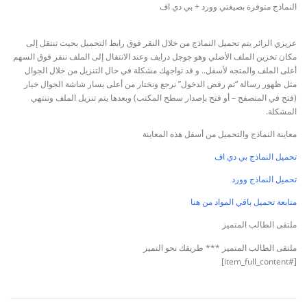
النماذج متوفرة بصيغتي وورد + بي دي اف
عزيزي الزائر يتم تحميل النماذج من خلال النقر فوق رابط التحميل بحيث تنتقل إلى
مكان تخزين الملف الأصلي وهو جوجل درايف وعند الانتقال إلى الملف ننقر فوق السهم
أعلى الملف والمتجه لأسفل.. و قد تواجهك مشكلة في حال التنزيل من خلال الجوال
مثل ظهور رسالة “تم رفض الدخول” نرجع ونختار من أعلى يسار شاشة الجوال خيار
(فتح في المتصفح – أو فتح بإصدار سطح المكتب) وبعدها يتم تنزيل الملف وتنتهي
المشكلة.
معاينة النماذج والتحميل من أسفل هذه المعاينة
تحميل النماذج بي دي اف
تحميل النماذج وورد
متابعة تحميل باقي المواد من هنا
ملتقى الطالب المتميز
ملتقى الطالب المتميز *** طريقك نحو التميز
[#item_full_content]