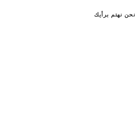
نحن نهتم برأيك