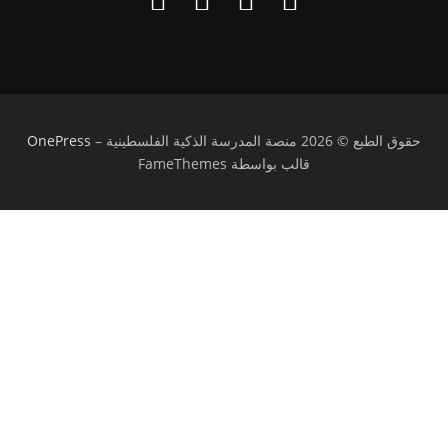
حقوق الطبع © 2026 منصة المدرسة الذكية الفلسطينية
–
OnePress
قالب بواسطة FameThemes
تسجيل الدخول
يجب أن تحتوي كلمة المرور على 8 أحرف على