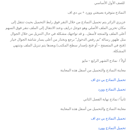
للصف الأول الأساسي
النماذج متوفرة بصيغتي وورد + بي دي اف
عزيزي الزائر يتم تحميل النماذج من خلال النقر فوق رابط التحميل بحيث تنتقل إلى
مكان تخزين الملف الأصلي وهو جوجل درايف وعند الانتقال إلى الملف ننقر فوق السهم
أعلى الملف والمتجه لأسفل.. و قد تواجهك مشكلة في حال التنزيل من خلال الجوال
مثل ظهور رسالة “تم رفض الدخول” نرجع ونختار من أعلى يسار شاشة الجوال خيار
(فتح في المتصفح – أو فتح بإصدار سطح المكتب) وبعدها يتم تنزيل الملف وتنتهي
المشكلة.
أولاً / نماذج الشهر الرابع – مايو
معاينة النماذج والتحميل من أسفل هذه المعاينة
تحميل النماذج بي دي اف
تحميل النماذج وورد
ثانياً / نماذج نهاية الفصل الثاني
معاينة النماذج والتحميل من أسفل هذه المعاينة
تحميل النماذج بي دي اف
تحميل النماذج وورد