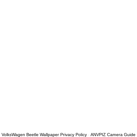
الأقل من الأرقام والحروف، وتحتوي على حرف كبير واحد على الأقل
أريد التسجيل كمدرب
تذكر لي
تسجيل الدخول
التوقيع
استعادة كلمة المرور
إرسال رابط إعادة تعيين كلمة المرور
تم إرسال رابط إعادة تعيين كلمة المرور
إلى بريدك الإلكتروني
قريب
تم إرسال طلبك.
سنرسل لك بريدًا إلكترونيًا بمجرد الموافقة على طلبك.
اذهب إلى الملف
الشخصي
لا حساب؟
التوقيع
تسجيل الدخول
نسيت كلمة المرور؟
VolksWagen Beetle Wallpaper Privacy Policy
-
ANVPIZ Camera Guide