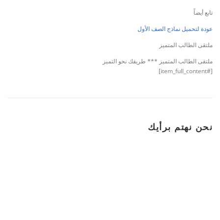
تابع أيضاً
عودة لتحميل نماذج الصف الأول
ملتقى الطالب المتميز
ملتقى الطالب المتميز *** طريقك نحو التميز
[#item_full_content]
نحن نهتم برأيك