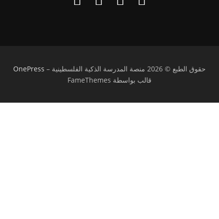
حقوق الطبع © 2026 منصة المدرسة الذكية الفلسطينية
–
OnePress
قالب بواسطة FameThemes
تسجيل الدخول
يجب أن تحتوي كلمة المرور على 8 أحرف على