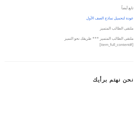
تابع أيضاً
عودة لتحميل نماذج الصف الأول
ملتقى الطالب المتميز
ملتقى الطالب المتميز *** طريقك نحو التميز
[#item_full_content]
نحن نهتم برأيك