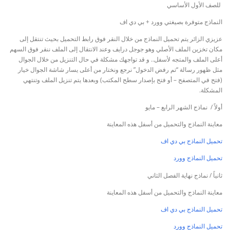
للصف الأول الأساسي
النماذج متوفرة بصيغتي وورد + بي دي اف
عزيزي الزائر يتم تحميل النماذج من خلال النقر فوق رابط التحميل بحيث تنتقل إلى
مكان تخزين الملف الأصلي وهو جوجل درايف وعند الانتقال إلى الملف ننقر فوق السهم
أعلى الملف والمتجه لأسفل.. و قد تواجهك مشكلة في حال التنزيل من خلال الجوال
مثل ظهور رسالة “تم رفض الدخول” نرجع ونختار من أعلى يسار شاشة الجوال خيار
(فتح في المتصفح – أو فتح بإصدار سطح المكتب) وبعدها يتم تنزيل الملف وتنتهي
المشكلة.
أولاً / نماذج الشهر الرابع – مايو
معاينة النماذج والتحميل من أسفل هذه المعاينة
تحميل النماذج بي دي اف
تحميل النماذج وورد
ثانياً / نماذج نهاية الفصل الثاني
معاينة النماذج والتحميل من أسفل هذه المعاينة
تحميل النماذج بي دي اف
تحميل النماذج وورد