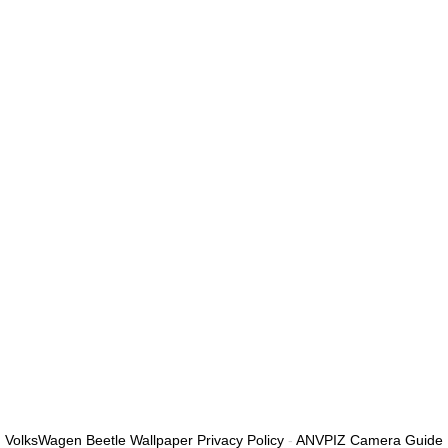
الأقل من الأرقام والحروف، وتحتوي على حرف كبير واحد على الأقل
أريد التسجيل كمدرب
تذكر لي
تسجيل الدخول
التوقيع
استعادة كلمة المرور
إرسال رابط إعادة تعيين كلمة المرور
تم إرسال رابط إعادة تعيين كلمة المرور
إلى بريدك الإلكتروني
قريب
تم إرسال طلبك.
سنرسل لك بريدًا إلكترونيًا بمجرد الموافقة على طلبك.
اذهب إلى الملف
الشخصي
لا حساب؟
التوقيع
تسجيل الدخول
نسيت كلمة المرور؟
VolksWagen Beetle Wallpaper Privacy Policy
-
ANVPIZ Camera Guide