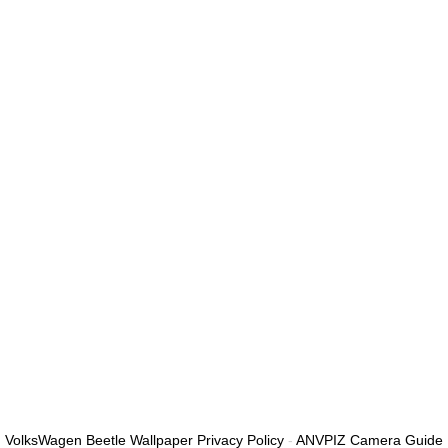
الأقل من الأرقام والحروف، وتحتوي على حرف كبير واحد على الأقل
أريد التسجيل كمدرب
تذكر لي
تسجيل الدخول
التوقيع
استعادة كلمة المرور
إرسال رابط إعادة تعيين كلمة المرور
تم إرسال رابط إعادة تعيين كلمة المرور
إلى بريدك الإلكتروني
قريب
تم إرسال طلبك.
سنرسل لك بريدًا إلكترونيًا بمجرد الموافقة على طلبك.
اذهب إلى الملف
الشخصي
لا حساب؟
التوقيع
تسجيل الدخول
نسيت كلمة المرور؟
VolksWagen Beetle Wallpaper Privacy Policy
-
ANVPIZ Camera Guide