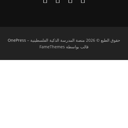
حقوق الطبع © 2026 منصة المدرسة الذكية الفلسطينية
–
OnePress
قالب بواسطة FameThemes
تسجيل الدخول
يجب أن تحتوي كلمة المرور على 8 أحرف على