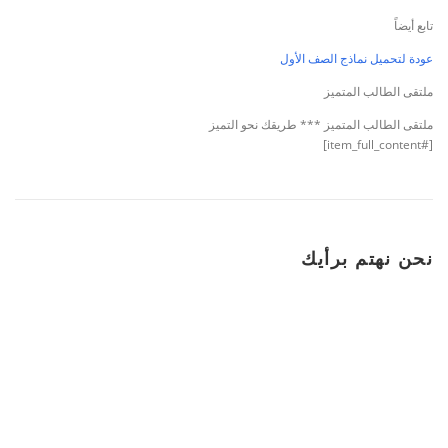
تابع أيضاً
عودة لتحميل نماذج الصف الأول
ملتقى الطالب المتميز
ملتقى الطالب المتميز *** طريقك نحو التميز
[#item_full_content]
نحن نهتم برأيك