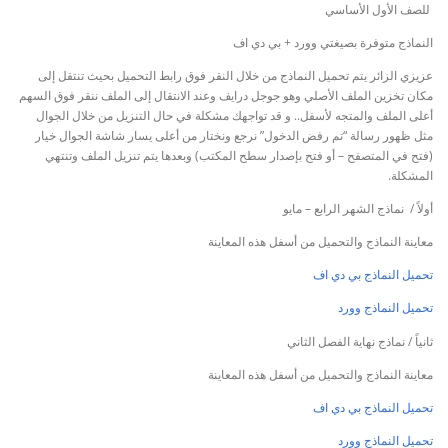
للصف الأول الأساسي
النماذج متوفرة بصيغتي وورد + بي دي اف
عزيزي الزائر يتم تحميل النماذج من خلال النقر فوق رابط التحميل بحيث تنتقل إلى
مكان تخزين الملف الأصلي وهو جوجل درايف وعند الانتقال إلى الملف ننقر فوق السهم
أعلى الملف والمتجه لأسفل.. و قد تواجهك مشكلة في حال التنزيل من خلال الجوال
مثل ظهور رسالة “تم رفض الدخول” نرجع ونختار من أعلى يسار شاشة الجوال خيار
(فتح في المتصفح – أو فتح بإصدار سطح المكتب) وبعدها يتم تنزيل الملف وتنتهي
المشكلة.
أولاً / نماذج الشهر الرابع – مايو
معاينة النماذج والتحميل من أسفل هذه المعاينة
تحميل النماذج بي دي اف
تحميل النماذج وورد
ثانياً / نماذج نهاية الفصل الثاني
معاينة النماذج والتحميل من أسفل هذه المعاينة
تحميل النماذج بي دي اف
تحميل النماذج وورد