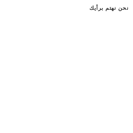
نحن نهتم برأيك