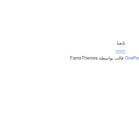
تابعنا
OnePr
قالب بواسطة FameThemes