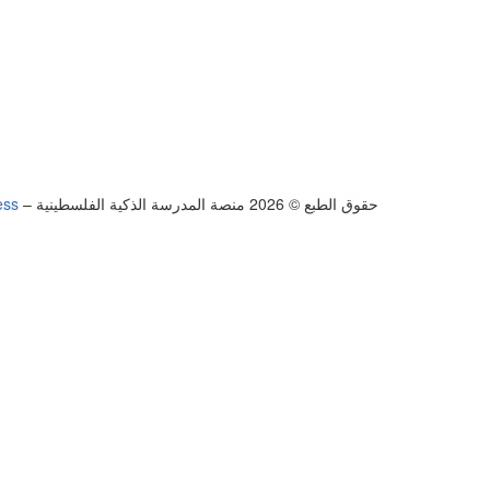
حقوق الطبع © 2026 منصة المدرسة الذكية الفلسطينية
–
ess
تسجيل الدخول
يجب أن تحتوي كلمة المرور على 8 أحرف على الأقل من الأرقام والحروف، وتحتوي على حرف كبير واحد على الأقل
أريد التسجيل كمدرب