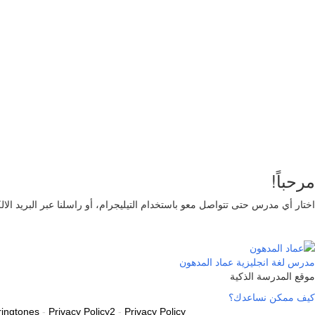
تذكر لي
تسجيل الدخول
التوقيع
استعادة كلمة المرور
إرسال رابط إعادة تعيين كلمة المرور
تم إرسال رابط إعادة تعيين كلمة المرور
إلى بريدك الإلكتروني
قريب
تم إرسال طلبك.
سنرسل لك بريدًا إلكترونيًا بمجرد الموافقة على طلبك.
اذهب 
لا حساب؟
التوقيع
تسجيل الدخول
نسيت كلمة المرور؟
مرحباً!
اختار أي مدرس حتى تتواصل معو باستخدام التيليجرام، أو راسلنا عبر البريد الا
مدرس لغة انجليزية
عماد المدهون
موقع المدرسة الذكية
كيف ممكن نساعدك؟
ringtones
-
Privacy Policy2
-
Privacy Policy