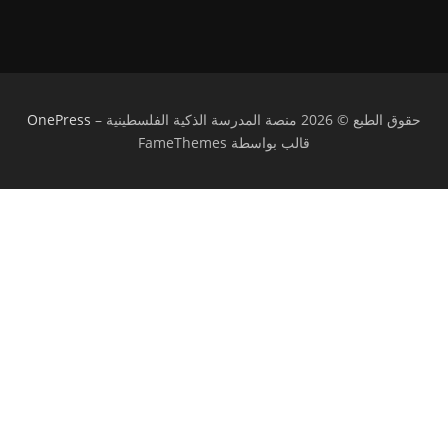
حقوق الطبع © 2026 منصة المدرسة الذكية الفلسطينية
–
OnePress
قالب بواسطة FameThemes
تسجيل الدخول
يجب أن تحتوي كلمة المرور على 8 أحرف على
الأقل من الأرقام والحروف، وتحتوي على حرف كبير واحد على الأقل