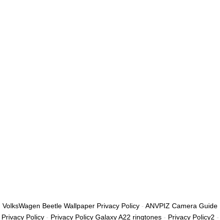
أريد التسجيل كمدرب
تذكر لي
تسجيل الدخول
التوقيع
استعادة كلمة المرور
إرسال رابط إعادة تعيين كلمة المرور
تم إرسال رابط إعادة تعيين كلمة المرور
إلى بريدك الإلكتروني
قريب
تم إرسال طلبك.
سنرسل لك بريدًا إلكترونيًا بمجرد الموافقة على طلبك.
اذهب إلى الملف
الشخصي
لا حساب؟
التوقيع
تسجيل الدخول
نسيت كلمة المرور؟
VolksWagen Beetle Wallpaper Privacy Policy
-
ANVPIZ Camera Guide
Privacy Policy
-
Privacy Policy Galaxy A22 ringtones
-
Privacy Policy2
-