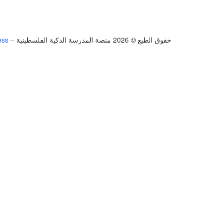
حقوق الطبع © 2026 منصة المدرسة الذكية الفلسطينية
–
ess
تسجيل الدخول
يجب أن تحتوي كلمة المرور على 8 أحرف على الأقل من الأرقام والحروف، وتحتوي على حرف كبير واحد على الأقل
أريد التسجيل كمدرب
تذكر لي
تسجيل الدخول
التوقيع
استعادة كلمة المرور