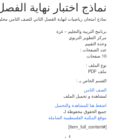
نماذج اختبار نهاية الف
نماذج امتحان رياضيات لنهاية الفصل الثاني للصف الثامن محل
برنامج التربية والتعليم – غزة
مركز التطوير التربوي
وحدة التقييم
عدد الصفحات :
10 صفحات
نوع الملف :
ملف PDF
القسم الخاص بـ :
الصف الثامن
لمشاهدة و تحميل الملف
اضغط هنا للمشاهدة والتحميل
جميع الحقوق محفوظة لـ
موقع المكتبة الفلسطينية الشاملة
[#item_full_content]