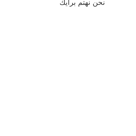
نحن نهتم برأيك