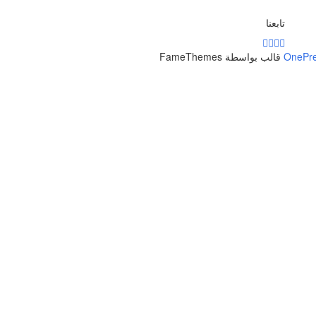
تابعنا
OnePr
قالب بواسطة FameThemes