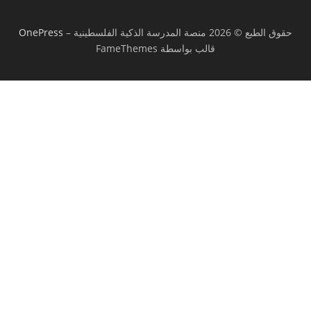
حقوق الطبع © 2026 منصة المدرسة الذكية الفلسطينية
–
OnePress
قالب بواسطة FameThemes
تسجيل الدخول
يجب أن تحتوي كلمة المرور على 8 أحرف على
الأقل من الأرقام والحروف، وتحتوي على حرف كبير واحد على الأقل
أريد التسجيل كمدرب