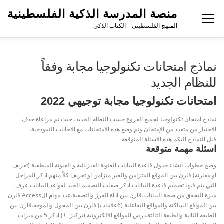
منصة المدرسة الذكية الفلسطينية
القائمة
المنهج الفلسطيني – الكتاب الذكي
نماذج امتحانات تكنولوجيا مجابة وفقاً
للنظام الجديد
امتحانات تكنولوجيا مجابة توجيهي 2022
نماذج امتحان تكنولوجيا لجميع الفروع حسب النظام الجديد، حيث تم مراعاة حذف
الاختيار من متعدد من الإمتحان وتم وضع هذه الامتحانات مع الاجابات النموذجية.
قبل النماذج اليكم هذه الاسئلة المتوقعة
اسئلة مهمة متوقعة
وضح خطوات انشاء جدول قاعدة البيانات.العنونة الفيزيائية و العنونة المنطقية (تعريف
او مقارنة).قارن بين الموقع المتزامن والغير متزامن او تعريف كلاً منهم.اذكر المراحل
التي يتم فيها تصميم قاعدة البيانات.اذكر صفات التصميم الجيد لقواعد البيانات.عرف
ميزة التحقق من صحة البيانات.قارن بين اداة الفرز والتصفية.عدد مهام الAccess.قارن
بين المواقع الساكنة والمواقع التفاعلية (6علامات).قارن بين المحول والموجه.قارن بين
الطبقة الثانية والطبقة الثالثة.درس المواقع الالكترونية (تركيز++).اذكر 5 من ميزات