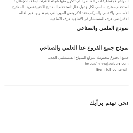
المواقع الاجتماعية.اذكر العناصر التي تتكون منها شبكة الانترنت (4علامات).علل :
استخدام مفتاح اساسي لكل جدول.علل :استخدام المفاتيح الاجنبية.تعريف المفاتيح
الأساسي والاجنبي والمركب.عدد اذكر بعض المهن التي يتم تداولها عبر العالم
الافتراضي.عرف المستشار في الانتاجية.عرف الانتاجية.
نموذج العلمي والصناعي
نموذج جميع الفروع عدا العلمي والصناعي
جميع الحقوق محفوظة لموقع المنهاج الفلسطيني الجديد
https://minhaj.palcurr.com
[#item_full_content]
نحن نهتم برأيك