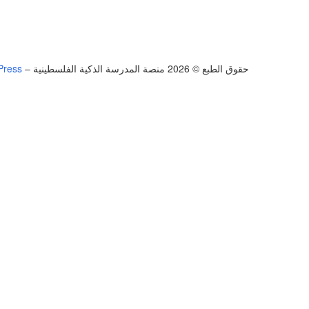
حقوق الطبع © 2026 منصة المدرسة الذكية الفلسطينية
–
Press
تسجيل الدخول
يجب أن تحتوي كلمة المرور على 8 أحرف على الأقل من الأرقام والحروف، وتحتوي على حرف كبير واحد على الأقل
أريد التسجيل كمدرب
تذكر لي
تسجيل الدخول
التوقيع