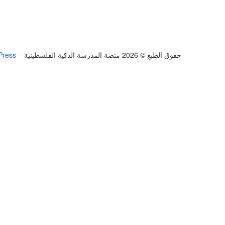
حقوق الطبع © 2026 منصة المدرسة الذكية الفلسطينية
–
Press
تسجيل الدخول
يجب أن تحتوي كلمة المرور على 8 أحرف على الأقل من الأرقام والحروف، وتحتوي على حرف كبير واحد على الأقل
أريد التسجيل كمدرب
تذكر لي
تسجيل الدخول
التوقيع