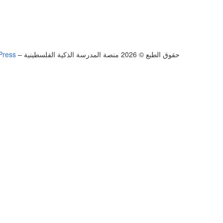
حقوق الطبع © 2026 منصة المدرسة الذكية الفلسطينية
–
Press
تسجيل الدخول
يجب أن تحتوي كلمة المرور على 8 أحرف على الأقل من الأرقام والحروف، وتحتوي على حرف كبير واحد على الأقل
أريد التسجيل كمدرب
تذكر لي
تسجيل الدخول
التوقيع