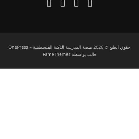
حقوق الطبع © 2026 منصة المدرسة الذكية الفلسطينية
–
OnePress
قالب بواسطة FameThemes
تسجيل الدخول
يجب أن تحتوي كلمة المرور على 8 أحرف على