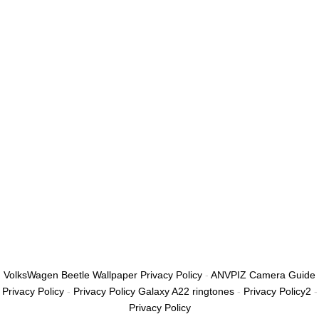
أريد التسجيل كمدرب
تذكر لي
تسجيل الدخول
التوقيع
استعادة كلمة المرور
إرسال رابط إعادة تعيين كلمة المرور
تم إرسال رابط إعادة تعيين كلمة المرور
إلى بريدك الإلكتروني
قريب
تم إرسال طلبك.
سنرسل لك بريدًا إلكترونيًا بمجرد الموافقة على طلبك.
اذهب إلى الملف
الشخصي
لا حساب؟
التوقيع
تسجيل الدخول
نسيت كلمة المرور؟
VolksWagen Beetle Wallpaper Privacy Policy
-
ANVPIZ Camera Guide
Privacy Policy
-
Privacy Policy Galaxy A22 ringtones
-
Privacy Policy2
-
Privacy Policy