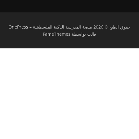
حقوق الطبع © 2026 منصة المدرسة الذكية الفلسطينية
–
OnePress
قالب بواسطة FameThemes
تسجيل الدخول
يجب أن تحتوي كلمة المرور على 8 أحرف على
الأقل من الأرقام والحروف، وتحتوي على حرف كبير واحد على الأقل