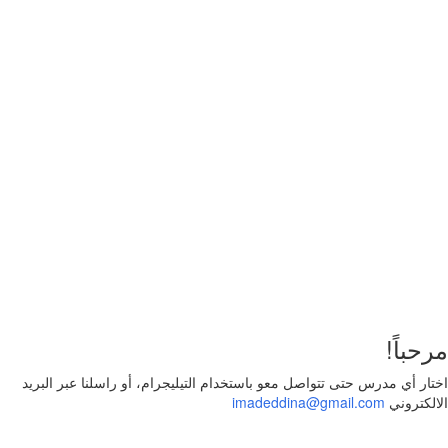
أريد التسجيل كمدرب
تذكر لي
تسجيل الدخول
التوقيع
استعادة كلمة المرور
إرسال رابط إعادة تعيين كلمة المرور
تم إرسال رابط إعادة تعيين كلمة المرور
إلى بريدك الإلكتروني
قريب
تم إرسال طلبك.
سنرسل لك بريدًا إلكترونيًا بمجرد الموافقة على طلبك.
اذهب
إلى الملف الشخصي
لا حساب؟
التوقيع
تسجيل الدخول
نسيت كلمة المرور؟
مرحباً!
اختار أي مدرس حتى تتواصل معو باستخدام التيليجرام، أو راسلنا عبر البريد
الالكتروني
imadeddina@gmail.com