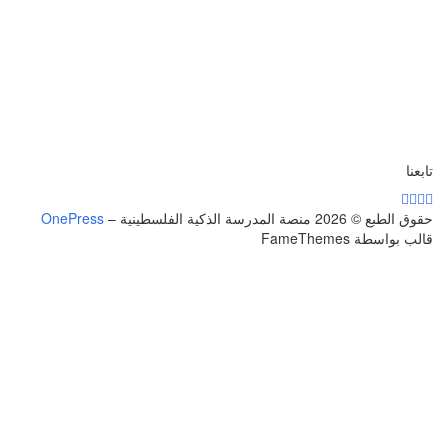
تابعنا
حقوق الطبع © 2026 منصة المدرسة الذكية الفلسطينية
–
OnePress
قالب بواسطة FameThemes
تسجيل الدخول
يجب أن تحتوي كلمة المرور على 8 أحرف على
الأقل من الأرقام والحروف، وتحتوي على حرف كبير واحد على الأقل